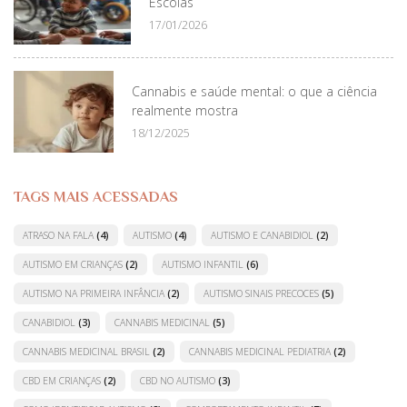
Escolas
17/01/2026
Cannabis e saúde mental: o que a ciência
realmente mostra
18/12/2025
TAGS MAIS ACESSADAS
ATRASO NA FALA
(4)
AUTISMO
(4)
AUTISMO E CANABIDIOL
(2)
AUTISMO EM CRIANÇAS
(2)
AUTISMO INFANTIL
(6)
AUTISMO NA PRIMEIRA INFÂNCIA
(2)
AUTISMO SINAIS PRECOCES
(5)
CANABIDIOL
(3)
CANNABIS MEDICINAL
(5)
CANNABIS MEDICINAL BRASIL
(2)
CANNABIS MEDICINAL PEDIATRIA
(2)
CBD EM CRIANÇAS
(2)
CBD NO AUTISMO
(3)