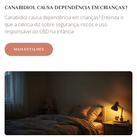
CANABIDIOL CAUSA DEPENDÊNCIA EM CRIANÇAS?
Canabidiol causa dependência em crianças? Entenda o
que a ciência diz sobre segurança, riscos e uso
responsável do CBD na infância
MAIS DETALHES