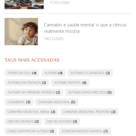
17/01/2026
Cannabis e saúde mental: o que a ciência
realmente mostra
18/12/2025
TAGS MAIS ACESSADAS
ATRASO NA FALA
(4)
AUTISMO
(4)
AUTISMO E CANABIDIOL
(2)
AUTISMO EM CRIANÇAS
(2)
AUTISMO INFANTIL
(6)
AUTISMO NA PRIMEIRA INFÂNCIA
(2)
AUTISMO SINAIS PRECOCES
(5)
CANABIDIOL
(3)
CANNABIS MEDICINAL
(5)
CANNABIS MEDICINAL BRASIL
(2)
CANNABIS MEDICINAL PEDIATRIA
(2)
CBD EM CRIANÇAS
(2)
CBD NO AUTISMO
(3)
COMO IDENTIFICAR AUTISMO
(2)
COMPORTAMENTO INFANTIL
(7)