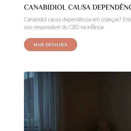
CANABIDIOL CAUSA DEPENDÊNC
Canabidiol causa dependência em crianças? Ente
uso responsável do CBD na infância
MAIS DETALHES