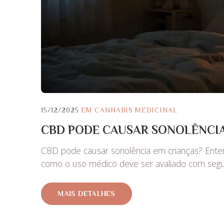
15/12/2025
EM
CANNABIS MEDICINAL
CBD PODE CAUSAR SONOLÊNCIA
CBD pode causar sonolência em crianças? Ent
como o uso médico deve ser avaliado com seg
MAIS DETALHES