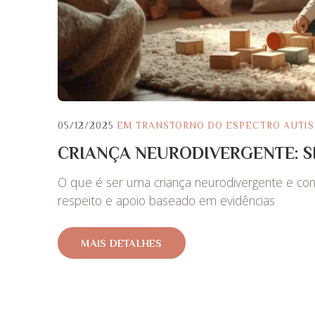
05/12/2025
EM
TRANSTORNO DO ESPECTRO AUTIS
CRIANÇA NEURODIVERGENTE: S
O que é ser uma criança neurodivergente e co
respeito e apoio baseado em evidências
MAIS DETALHES