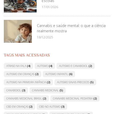
Escolas
17/01/2026
Cannabis e saúde mental: o que a ciência
realmente mostra
18/12/2025
TAGS MAIS ACESSADAS
ATRASO NA FALA
(4)
AUTISMO
(4)
AUTISMO E CANABIDIOL
(2)
AUTISMO EM CRIANÇAS
(2)
AUTISMO INFANTIL
(6)
AUTISMO NA PRIMEIRA INFÂNCIA
(2)
AUTISMO SINAIS PRECOCES
(5)
CANABIDIOL
(3)
CANNABIS MEDICINAL
(5)
CANNABIS MEDICINAL BRASIL
(2)
CANNABIS MEDICINAL PEDIATRIA
(2)
CBD EM CRIANÇAS
(2)
CBD NO AUTISMO
(3)