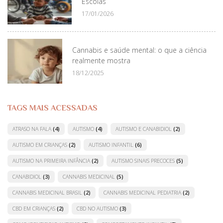
Escolas
17/01/2026
Cannabis e saúde mental: o que a ciência
realmente mostra
18/12/2025
TAGS MAIS ACESSADAS
ATRASO NA FALA
(4)
AUTISMO
(4)
AUTISMO E CANABIDIOL
(2)
AUTISMO EM CRIANÇAS
(2)
AUTISMO INFANTIL
(6)
AUTISMO NA PRIMEIRA INFÂNCIA
(2)
AUTISMO SINAIS PRECOCES
(5)
CANABIDIOL
(3)
CANNABIS MEDICINAL
(5)
CANNABIS MEDICINAL BRASIL
(2)
CANNABIS MEDICINAL PEDIATRIA
(2)
CBD EM CRIANÇAS
(2)
CBD NO AUTISMO
(3)